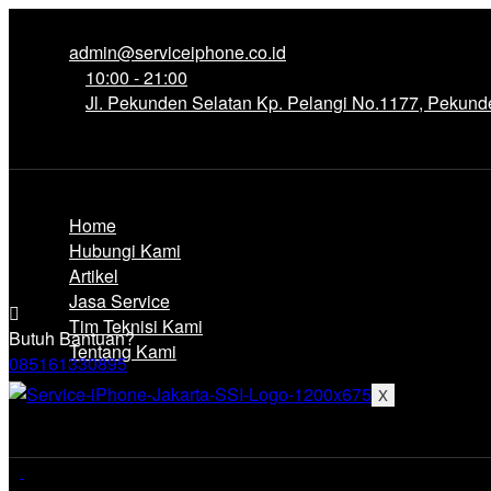
admin@serviceiphone.co.id
10:00 - 21:00
Jl. Pekunden Selatan Kp. Pelangi No.1177, Pekun
Home
Hubungi Kami
Artikel
Jasa Service
Tim Teknisi Kami
Butuh Bantuan?
Tentang Kami
085161330895
X