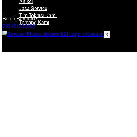
Artikel
Jasa Service
Tim Teknisi Kami
Butuh Bantuan?
Tentang Kami
085161330895
X
Promo Ganti Bate
Energ