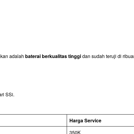
nakan adalah
baterai berkualitas tinggi
dan sudah teruji di rib
ri SSi.
Harga Service
350K