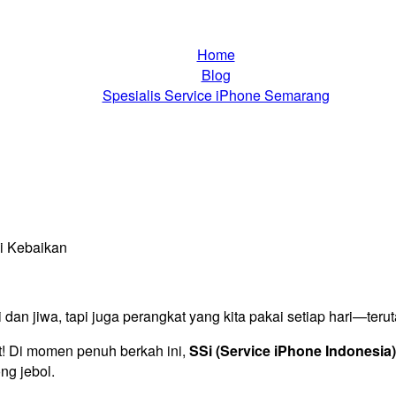
Home
Blog
Spesialis Service iPhone Semarang
o Ganti Baterai iPhone Spesial Idul Adha: Isi Energi Gadget, I
dan jiwa, tapi juga perangkat yang kita pakai setiap hari—te
t! Di momen penuh berkah ini,
SSi (Service iPhone Indonesia)
ng jebol.