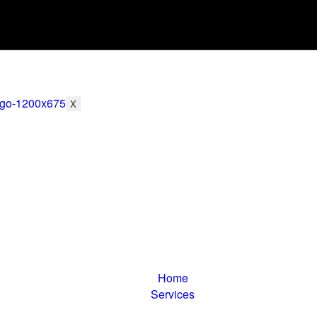
X
LCD Screen Repai
Home
Services
LCD Screen Repair