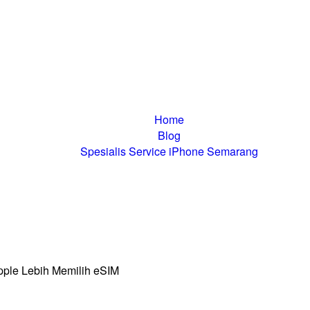
idak Bisa Dual S
Apple Lebih Memi
Home
Blog
Spesialis Service iPhone Semarang
iPhone Tidak Bisa Dual SIM Fisik? Inilah Alasan Apple Lebih