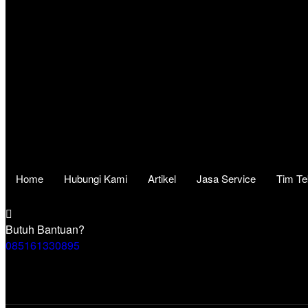
Home
Hubungi Kami
Artikel
Jasa Service
Tim Te
Butuh Bantuan?
085161330895