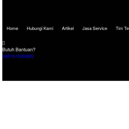
Home
Hubungi Kami
Artikel
Jasa Service
Tim Te
Butuh Bantuan?
085161330895